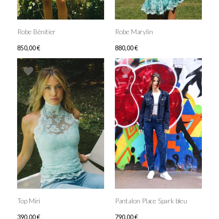
Robe Bénitier
Robe Marylin
850,00
€
880,00
€
Top Miri
Pantalon Place Spark bleu
390,00
€
790,00
€