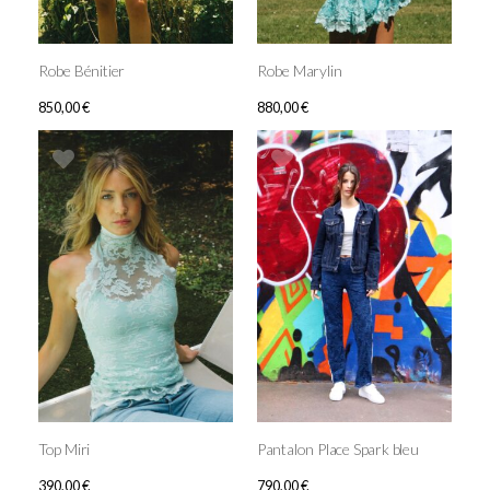
Robe Bénitier
Robe Marylin
850,00
€
880,00
€
Top Miri
Pantalon Place Spark bleu
390,00
€
790,00
€