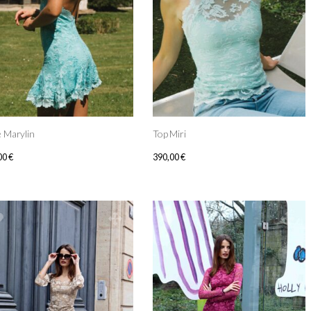
 Marylin
Top Miri
00
€
390,00
€