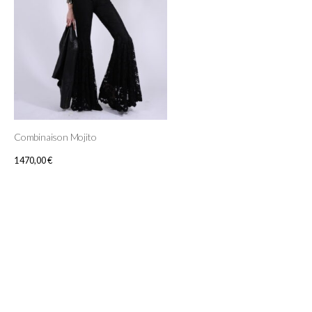
Combinaison Mojito
1 470,00
€