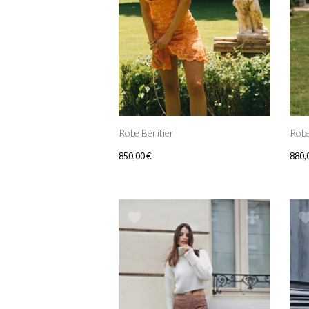
Robe Bénitier
Robe
850,00
€
880,