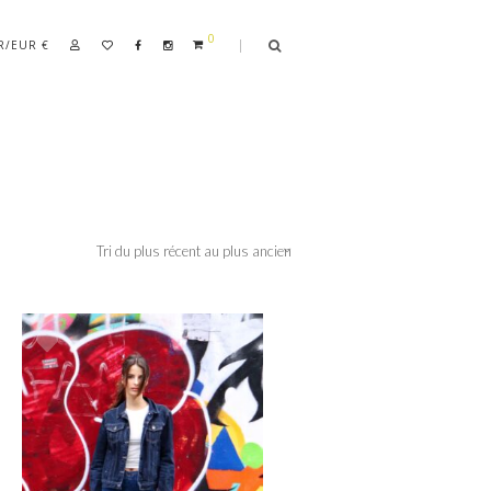
0
R/EUR €