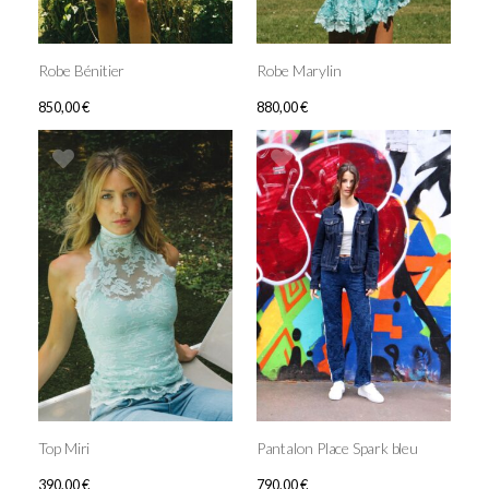
Robe Bénitier
Robe Marylin
850,00
€
880,00
€
Top Miri
Pantalon Place Spark bleu
390,00
€
790,00
€