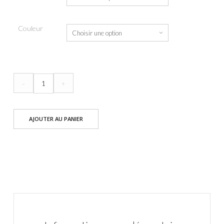
Couleur
quantité
–
+
de
Brassière
AJOUTER AU PANIER
Colorblock