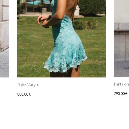
Pantalon
Robe Marylin
790,00
€
880,00
€