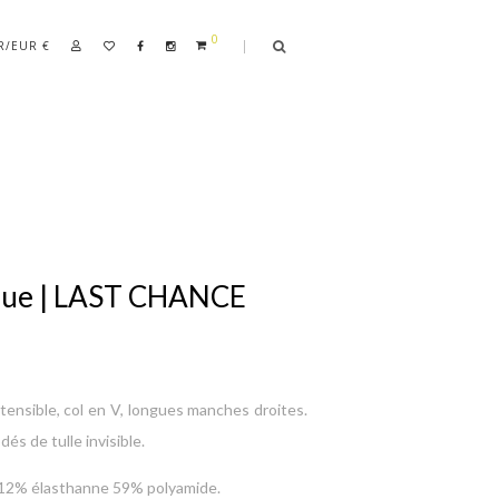
0
R/EUR €
ngue | LAST CHANCE
ensible, col en V, longues manches droites.
s de tulle invisible.
 12% élasthanne 59% polyamide.