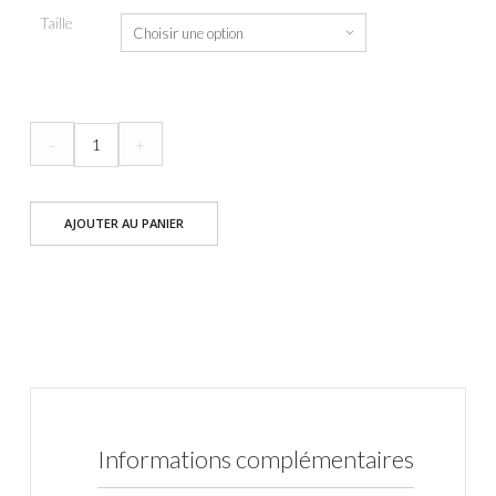
Taille
quantité
–
+
de
Pantalon
AJOUTER AU PANIER
Place
Spark
bleu
Informations complémentaires