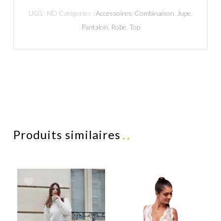
UGS :
ND
Catégories :
Accessoires
,
Combinaison
,
Jupe
,
Pantalon
,
Robe
,
Top
Produits similaires