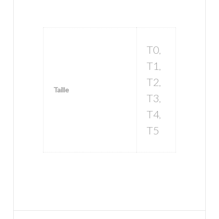
T0
,
T1
,
T2
,
Taille
T3
,
T4
,
T5