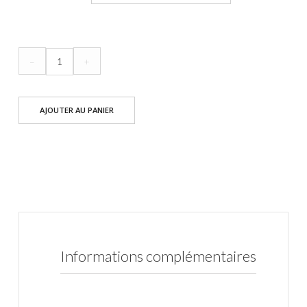
quantité
–
+
de
Robe
AJOUTER AU PANIER
Lola
Informations complémentaires