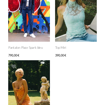
Pantalon Place Spark bleu
Top Miri
790,00
€
390,00
€