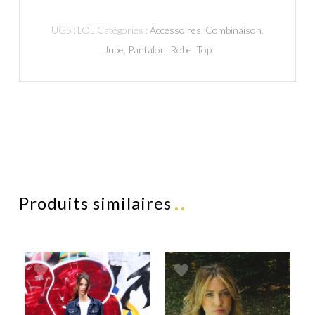
UGS :
LOL
Catégories :
Accessoires
,
Combinaison
,
Jupe
,
Pantalon
,
Robe
,
Top
Produits similaires